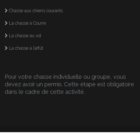
Chasse aux chiens courants
La chasse à Courre
La chasse au vol
La chasse à l’affût
Pour votre chasse individuelle ou groupe, vous
devez avoir un permis. Cette étape est obligatoire
dans le cadre de cette activité.
Tout savoir sur l'univers de la chasse